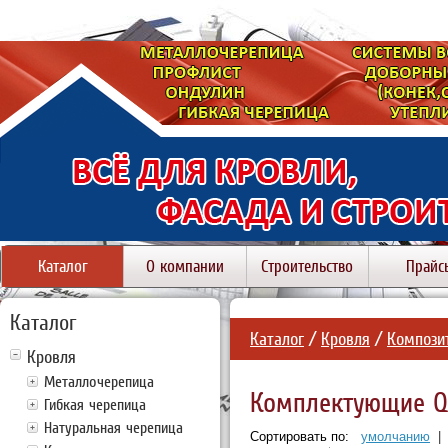
Каталог
О компании
Строительство
Прайс
Каталог
Каталог
/
Кровля
/
Компози
Кровля
Металлочерепица
Комплектующие Qu
Гибкая черепица
Натуральная черепица
Сортировать по:
умолчанию
|