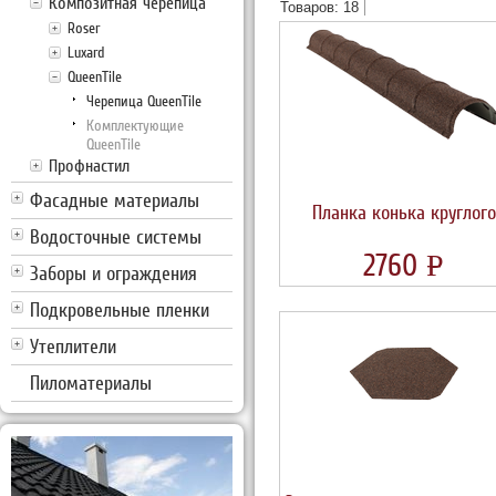
Композитная черепица
Товаров: 18
Roser
Luxard
QueenTile
Черепица QueenTile
Комплектующие
QueenTile
Профнастил
Фасадные материалы
Планка конька круглого
Водосточные системы
2760
УБ.
P
Заборы и ограждения
Подкровельные пленки
Утеплители
Пиломатериалы