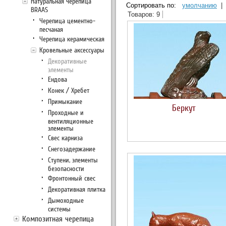
Натуральная черепица
Сортировать по:
умолчанию
|
BRAAS
Товаров: 9
Черепица цементно-
песчаная
Черепица керамическая
Кровельные аксессуары
Декоративные
элементы
Ендова
Конек / Хребет
Примыкание
Беркут
Проходные и
вентиляционные
элементы
Свес карниза
Снегозадержание
Ступени, элементы
безопасности
Фронтонный свес
Декоративная плитка
Дымоходные
системы
Композитная черепица