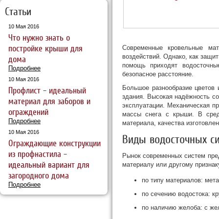
Статьи
10 Мая 2016
Что нужно знать о
постройке крыши для
Современные кровельные ма
воздействий. Однако, как защи
дома
помощь приходят водосточны
Подробнее
безопасное расстояние.
10 Мая 2016
Большое разнообразие цветов 
Профлист – идеальный
здания. Высокая надёжность с
материал для заборов и
эксплуатации. Механическая п
ограждений
массы снега с крыши. В сред
Подробнее
материала, качества изготовле
10 Мая 2016
Виды водосточных с
Ограждающие конструкции
из профнастила –
Рынок современных систем пре
идеальный вариант для
материалу или другому признак
загородного дома
по типу материалов: мет
Подробнее
по сечению водостока: к
по наличию желоба: с же