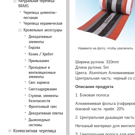
Натуральная черепица
BRAAS
Черепица цементно-
песчаная
Черепица керамическая
Кровельные аксессуары
Декоративные
элементы
Ендова
Нажмите на фото, чтобы увеличить
Конек / Хребет
Примыкание
Ширина рулона: 310mm
Проходные и
Длина рулона: 5m
вентиляционные
Цвета: Aluminium Алюминиевая 
элементы
Центральная часть: черный со 
Свес карниза
Описание продукта
Снегозадержание
1. Боковая полоса
Ступени, элементы
безопасности
Алюминиевая фольга (гофрирова
Фронтонный свес
боковой части: прибл. 20%
Декоративная плитка
2. Центральная дышащая часть
Дымоходные
системы
Нетканый материал для вентиля
Композитная черепица
3. Центральная полоса для кре