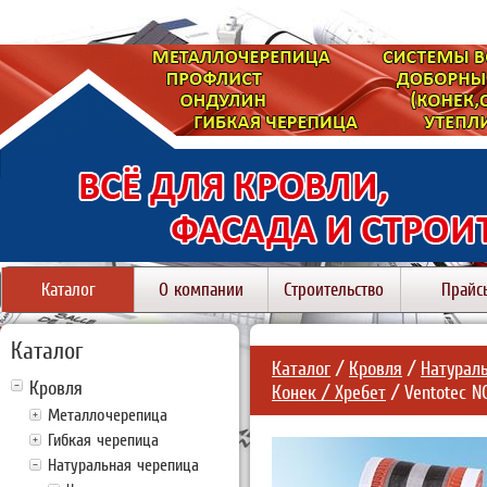
Каталог
О компании
Строительство
Прайс
Каталог
Каталог
/
Кровля
/
Натурал
Кровля
Конек / Хребет
/ Ventotec N
Металлочерепица
Гибкая черепица
Натуральная черепица