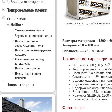
Заборы и ограждения
Подкровельные пленки
Утеплители
Нажмите на фото, чтобы увеличить
HotRock
Универсальные плиты
Звукоизоляционные плиты
Размеры материала – 1200 х 6
Плиты для тепло-
звукоизоляции пола
Толщина – 50 – 180 мм
Плиты для вентилируемых
3
Плотность — 72 ÷ 88 кг/м
фасадов
Технические характерист
Фасадные плиты под
штукатурку
3
Плотность, 80 (±10)кг/м
Плиты для кровли
Теплопроводность при 29
Прочность на сжатие при
Плиты для сэндвич-
Сжимаемость, 8% не бол
панелей
Водопоглащение при полн
Пиломатериалы
Водопоглащение при част
Содержание органических
Влажность, 1,5% по масс
Размеры (ДхШхВ), 1200 
Горючесть, НГ степень
Фотогалерея