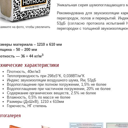
Уникальная серия шумопоглащающего м
Рекомендована для звукоизоляции кар
перегородок, полов и перекрытий. Инде
53дБ (согласно протокола испытаний
ажмите на фото, чтобы увеличить
перегородки с толщиной звукоизоляцион
змеры материала – 1210 х 610 мм
лщина – 50 – 200 мм
3
отность — 36 ÷ 44 кг/м
ехнические характеристики
Плотность, 40кг/м3
Теплопроводность при 298±5°К, 0,038ВТ/м°К
Индекс звукоизоляции воздушного шума, Rw, 53дБ
Водопоглащение при полном погружении, 1,5% не более
Водопоглащение при частичном погружении, 20% не более
Содержание органических веществ, 2.5% не более
Влажность, 0,5% по массе не более
Размеры (ДхШхВ), 1210 х 610мм
Горючесть, НГ степень
отогалерея