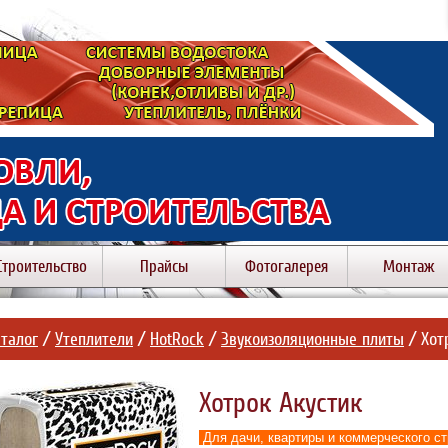
г
Строительство
Прайсы
Фотогалерея
Монтаж
талог
/
Утеплители
/
HotRock
/
Звукоизоляционные плиты
/ Хот
Хотрок Акустик
Для дачи, квартиры и коммерческого с