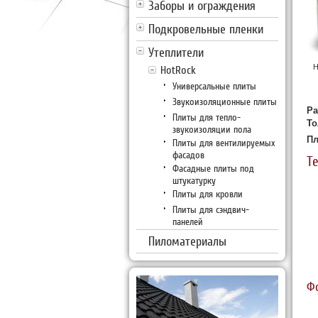
Заборы и ограждения
Подкровельные пленки
Утеплители
Н
HotRock
Универсальные плиты
Звукоизоляционные плиты
Ра
Плиты для тепло-
То
звукоизоляции пола
Пл
Плиты для вентилируемых
фасадов
Т
Фасадные плиты под
штукатурку
Плиты для кровли
Плиты для сэндвич-
панелей
Пиломатериалы
Ф