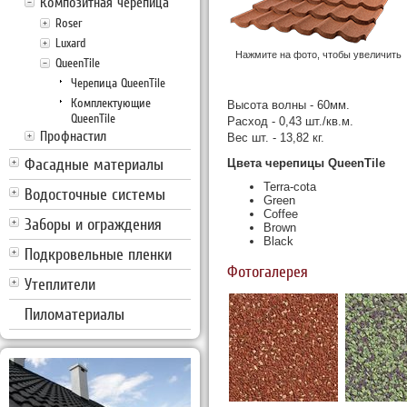
Композитная черепица
Roser
Luxard
Нажмите на фото, чтобы увеличить
QueenTile
Черепица QueenTile
Комплектующие
Высота волны - 60мм.
QueenTile
Расход - 0,43 шт./кв.м.
Профнастил
Вес шт. - 13,82 кг.
Фасадные материалы
Цвета черепицы QueenTile
Terra-cota
Водосточные системы
Green
Coffee
Заборы и ограждения
Brown
Black
Подкровельные пленки
Фотогалерея
Утеплители
Пиломатериалы